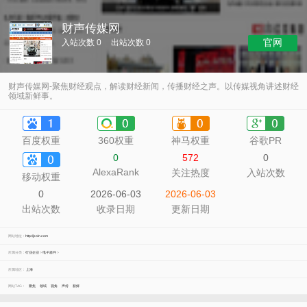
财声传媒网
官网
入站次数 0
出站次数 0
财声传媒网-聚焦财经观点，解读财经新闻，传播财经之声。以传媒视角讲述财经
领域新鲜事。
百度权重
360权重
神马权重
谷歌PR
0
572
0
AlexaRank
关注热度
入站次数
移动权重
0
2026-06-03
2026-06-03
出站次数
收录日期
更新日期
网站地址：
http://jsoln.com
所属分类：
行业企业
>
电子器件
>
所属地区：
上海
网站TAG：
聚焦
领域
视角
声传
新鲜