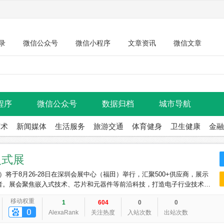
录
微信公众号
微信小程序
文章资讯
微信文章
程序
微信公众号
数据归档
城市导航
艺术
新闻媒体
生活服务
旅游交通
体育健身
卫生健康
金融
入式展
025）将于8月26-28日在深圳会展中心（福田）举行，汇聚500+供应商，展示
策者。展会聚焦嵌入式技术、芯片和元器件等前沿科技，打造电子行业技术交
移动权重
1
604
0
0
AlexaRank
关注热度
入站次数
出站次数