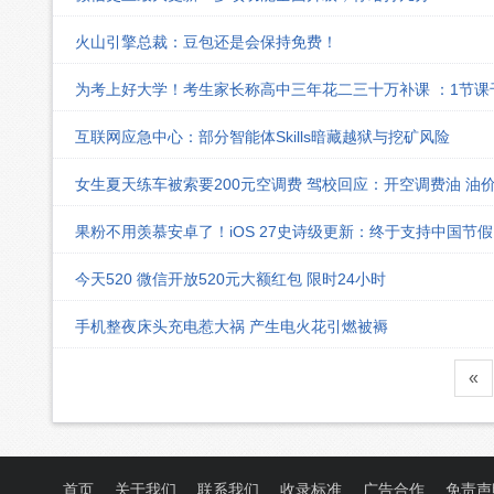
火山引擎总裁：豆包还是会保持免费！
为考上好大学！考生家长称高中三年花二三十万补课 ：1节
互联网应急中心：部分智能体Skills暗藏越狱与挖矿风险
女生夏天练车被索要200元空调费 驾校回应：开空调费油 油
果粉不用羡慕安卓了！iOS 27史诗级更新：终于支持中国节
今天520 微信开放520元大额红包 限时24小时
手机整夜床头充电惹大祸 产生电火花引燃被褥
«
首页
关于我们
联系我们
收录标准
广告合作
免责声