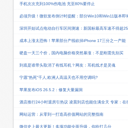
手机次次充到100%伤电池 充至80%要停止
必须升级！微软发布倒计时提醒：部分Win10和Win11版本
深圳开始试点电动自行车区间测速：新国标最高车速不得超25k
成本上涨太恐怖！苹果部分产线砍掉iPhone 17三分之一产能
硬盘一天三个价，国内电脑价格突然暴涨：不是刚需先别买
到底是谁带头取消了有线耳机？网友：耳机线才是灵魂
宁愿"热死"千人,欧洲人高温天也不用空调吗?
苹果发布iOS 26.5.2：修复大量漏洞
酒店推行24小时退房引热议 凌晨到店也能住满全天 专家：在
网站运营：从零到一打造高价值网站的完整指南
微信史上最大更新！多项功能全面升级，你给打几分