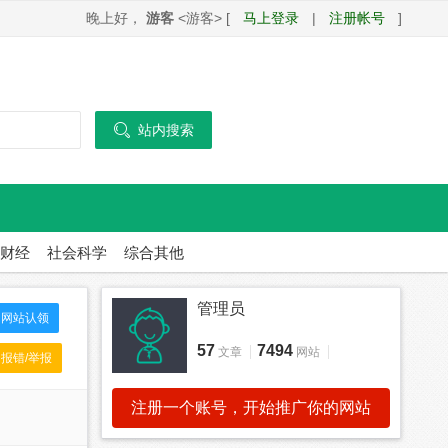
晚上好，
游客
<游客> [
马上登录
|
注册帐号
]

站内搜索
财经
社会科学
综合其他
管理员
网站认领
57
7494
文章
网站
报错/举报
注册一个账号，开始推广你的网站