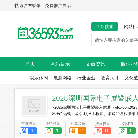
快速发布收录 免费推广展示
全站搜索
网站目
首页
网站目录
文章资讯
微信小
娱乐休闲
电脑网络
行业企业
教育人才
文化
‌2025深圳国际电子展暨嵌
?2025深圳国际电子展暨嵌入式展（elexcon2
20+产品线，吸引3万+工程师、采购经理和决
流与商务对接的顶级平台。?
百度权重
360权重
神马权重
搜狗权重
谷歌PR