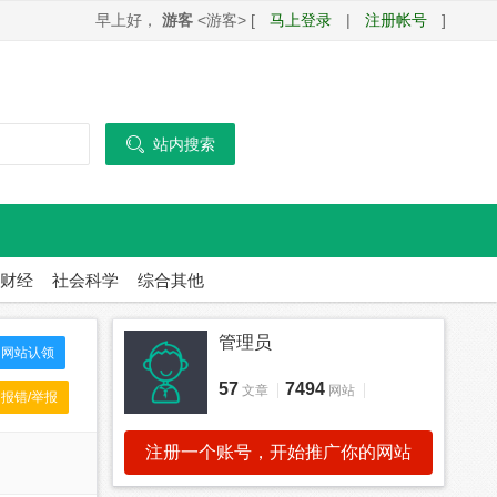
早上好，
游客
<游客> [
马上登录
|
注册帐号
]

站内搜索
财经
社会科学
综合其他
管理员
网站认领
57
7494
文章
网站
报错/举报
注册一个账号，开始推广你的网站