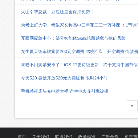
火山引擎总裁：豆包还是会保持免费！
为考上好大学！考生家长称高中三年花二三十万补课 ：1节
互联网应急中心：部分智能体Skills暗藏越狱与挖矿风险
女生夏天练车被索要200元空调费 驾校回应：开空调费油 油
果粉不用羡慕安卓了！iOS 27史诗级更新：终于支持中国节
今天520 微信开放520元大额红包 限时24小时
手机整夜床头充电惹大祸 产生电火花引燃被褥
«
首页
关于我们
联系我们
收录标准
广告合作
免责声