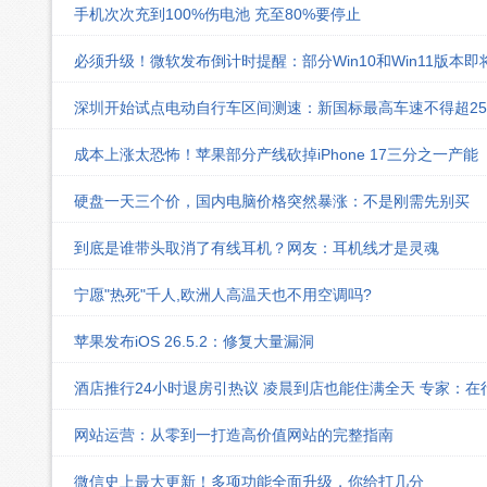
手机次次充到100%伤电池 充至80%要停止
必须升级！微软发布倒计时提醒：部分Win10和Win11版本
深圳开始试点电动自行车区间测速：新国标最高车速不得超25k
成本上涨太恐怖！苹果部分产线砍掉iPhone 17三分之一产能
硬盘一天三个价，国内电脑价格突然暴涨：不是刚需先别买
到底是谁带头取消了有线耳机？网友：耳机线才是灵魂
宁愿"热死"千人,欧洲人高温天也不用空调吗?
苹果发布iOS 26.5.2：修复大量漏洞
酒店推行24小时退房引热议 凌晨到店也能住满全天 专家：在
网站运营：从零到一打造高价值网站的完整指南
微信史上最大更新！多项功能全面升级，你给打几分