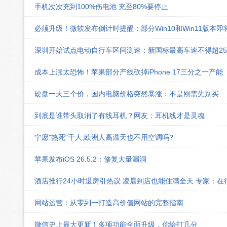
手机次次充到100%伤电池 充至80%要停止
必须升级！微软发布倒计时提醒：部分Win10和Win11版本
深圳开始试点电动自行车区间测速：新国标最高车速不得超25k
成本上涨太恐怖！苹果部分产线砍掉iPhone 17三分之一产能
硬盘一天三个价，国内电脑价格突然暴涨：不是刚需先别买
到底是谁带头取消了有线耳机？网友：耳机线才是灵魂
宁愿"热死"千人,欧洲人高温天也不用空调吗?
苹果发布iOS 26.5.2：修复大量漏洞
酒店推行24小时退房引热议 凌晨到店也能住满全天 专家：在
网站运营：从零到一打造高价值网站的完整指南
微信史上最大更新！多项功能全面升级，你给打几分