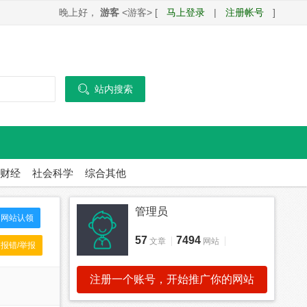
晚上好，
游客
<游客> [
马上登录
|
注册帐号
]

站内搜索
财经
社会科学
综合其他
管理员
网站认领
57
7494
文章
网站
报错/举报
注册一个账号，开始推广你的网站