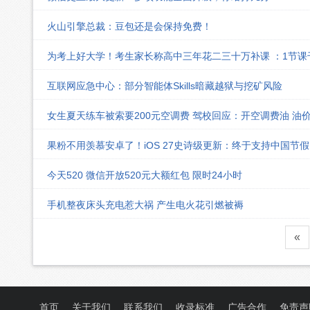
火山引擎总裁：豆包还是会保持免费！
为考上好大学！考生家长称高中三年花二三十万补课 ：1节
互联网应急中心：部分智能体Skills暗藏越狱与挖矿风险
女生夏天练车被索要200元空调费 驾校回应：开空调费油 油
果粉不用羡慕安卓了！iOS 27史诗级更新：终于支持中国节
今天520 微信开放520元大额红包 限时24小时
手机整夜床头充电惹大祸 产生电火花引燃被褥
«
首页
关于我们
联系我们
收录标准
广告合作
免责声