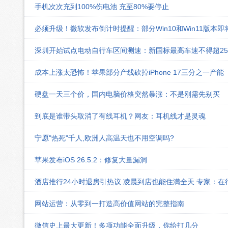
手机次次充到100%伤电池 充至80%要停止
必须升级！微软发布倒计时提醒：部分Win10和Win11版本
深圳开始试点电动自行车区间测速：新国标最高车速不得超25k
成本上涨太恐怖！苹果部分产线砍掉iPhone 17三分之一产能
硬盘一天三个价，国内电脑价格突然暴涨：不是刚需先别买
到底是谁带头取消了有线耳机？网友：耳机线才是灵魂
宁愿"热死"千人,欧洲人高温天也不用空调吗?
苹果发布iOS 26.5.2：修复大量漏洞
酒店推行24小时退房引热议 凌晨到店也能住满全天 专家：在
网站运营：从零到一打造高价值网站的完整指南
微信史上最大更新！多项功能全面升级，你给打几分