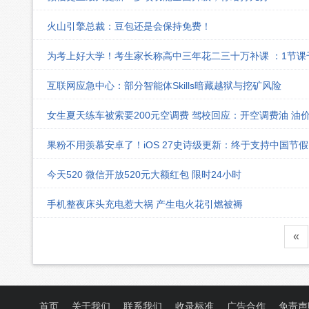
火山引擎总裁：豆包还是会保持免费！
为考上好大学！考生家长称高中三年花二三十万补课 ：1节
互联网应急中心：部分智能体Skills暗藏越狱与挖矿风险
女生夏天练车被索要200元空调费 驾校回应：开空调费油 油
果粉不用羡慕安卓了！iOS 27史诗级更新：终于支持中国节
今天520 微信开放520元大额红包 限时24小时
手机整夜床头充电惹大祸 产生电火花引燃被褥
«
首页
关于我们
联系我们
收录标准
广告合作
免责声