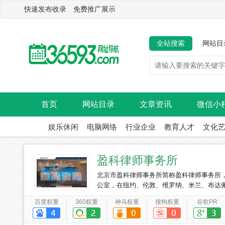
快速发布收录 免费推广展示
全站搜索
网站目
首页
网站目录
文章资讯
微信小
娱乐休闲
电脑网络
行业企业
教育人才
文化
盈科律师事务所
北京市盈科律师事务所简称盈科律师事务所
公室，在纽约、伦敦、维罗纳、米兰、布达
克、墨西哥城、布鲁塞尔、特拉维夫、芝加
百度权重
360权重
神马权重
搜狗权重
谷歌PR