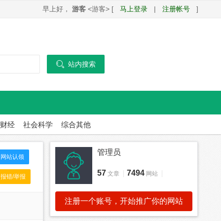
早上好，
游客
<游客> [
马上登录
|
注册帐号
]

站内搜索
财经
社会科学
综合其他
管理员
网站认领
57
7494
文章
网站
报错/举报
注册一个账号，开始推广你的网站