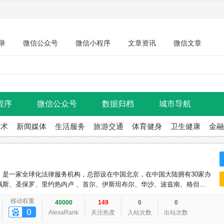
录
微信公众号
微信小程序
文章资讯
微信文章
程序
微信公众号
数据归档
城市导航
艺术
新闻媒体
生活服务
旅游交通
体育健身
卫生健康
金融
，是一家全球化法律服务机构，总部设在中国北京，在中国大陆拥有30家办
佩斯、圣保罗、里约热内卢 、首尔、伊斯坦布尔、华沙、波兹南、格但斯
哥、新加坡、迪拜、里斯本、马德里、瓦伦西亚 、
移动权重
40000
149
0
0
AlexaRank
关注热度
入站次数
出站次数