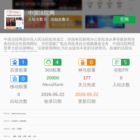
中国法院网
官网
入站次数 0
出站次数 0
中国法院网是经高人民法院批准成立，经国务院新闻办公室批准从事登载新闻业
务的综合性新闻网站，并经国家广电总局批准自办视频播放业务。中国法院网是
世界大的法律网站、法律新闻网站,为社会提供丰富的法律资讯、权威的法院信
息、快捷的案件报道。
百度权重
360权重
神马权重
谷歌PR
20000
177
0
AlexaRank
关注热度
入站次数
移动权重
0
2026-05-22
2026-05-22
出站次数
收录日期
更新日期
网站地址：
http://chinacourt.org
所属分类：
社会科学
>
法律法规
>
所属地区：
北京
>
东城区
网站TAG：
网站
经国
从事
成立
办公