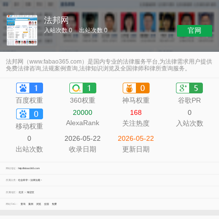
法邦网
官网
入站次数 0
出站次数 0
法邦网（www.fabao365.com）是国内专业的法律服务平台,为法律需求用户提供
免费法律咨询,法规案例查询,法律知识浏览及全国律师和律所查询服务。
百度权重
360权重
神马权重
谷歌PR
20000
168
0
AlexaRank
关注热度
入站次数
移动权重
0
2026-05-22
2026-05-22
出站次数
收录日期
更新日期
网站地址：
http://fabao365.com
所属分类：
社会科学
>
法律法规
>
所属地区：
北京
>
海淀区
网站TAG：
查询
案例
浏览
全国
免费