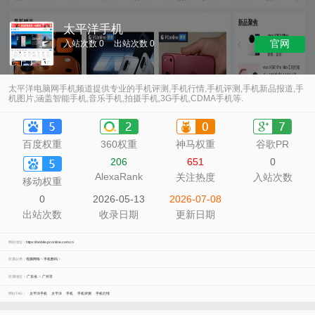
太平洋手机
官网
入站次数 0
出站次数 0
太平洋电脑网手机频道提供专业的手机评测,手机行情,手机评测,手机新品报道,手
机图片,涵盖智能手机,音乐手机,拍摄手机,3G手机,CDMA手机等.
百度权重
360权重
神马权重
谷歌PR
206
651
0
AlexaRank
关注热度
入站次数
移动权重
0
2026-05-13
2026-07-08
出站次数
收录日期
更新日期
网站地址：
https://mobile.pconline.com.cn
所属分类：
电脑网络
>
手机数码
>
所属地区：
广东省
>
广州市
网站TAG：
太平洋手机
太平洋
手机
手机评测
手机行情