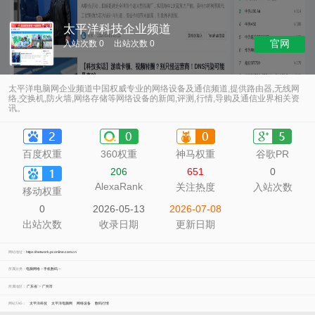
太平洋科技企业频道
官网
入站次数 0
出站次数 0
太平洋电脑网企业频道中国权威专业的网络设备及通信频道,提供路由器,无线网
络,交换机,防火墙,网络存储等网络设备的新闻,评测,行情,导购及通信业界相关资
讯。
百度权重
360权重
神马权重
谷歌PR
206
651
0
AlexaRank
关注热度
入站次数
移动权重
0
2026-05-13
2026-07-08
出站次数
收录日期
更新日期
网站地址：
https://network.pconline.com.cn
所属分类：
电脑网络
>
手机数码
>
所属地区：
广东省
>
广州市
网站TAG：
太平洋科技
太平洋电脑网
网络设备
数码行情