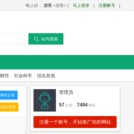
晚上好，
游客
<游客> [
马上登录
|
注册帐号
]

站内搜索
财经
社会科学
综合其他
管理员
网站认领
57
7494
文章
网站
报错/举报
注册一个账号，开始推广你的网站