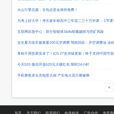
火山引擎总裁：豆包还是会保持免费！
为考上好大学！考生家长称高中三年花二三十万补课 ：1节
互联网应急中心：部分智能体Skills暗藏越狱与挖矿风险
女生夏天练车被索要200元空调费 驾校回应：开空调费油 油
果粉不用羡慕安卓了！iOS 27史诗级更新：终于支持中国节
今天520 微信开放520元大额红包 限时24小时
手机整夜床头充电惹大祸 产生电火花引燃被褥
«
首页
关于我们
联系我们
收录标准
广告合作
免责声