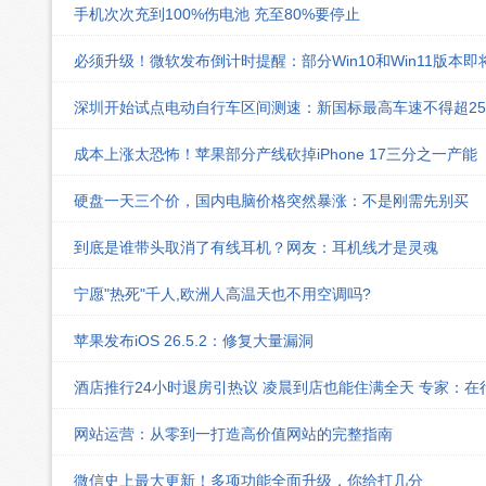
手机次次充到100%伤电池 充至80%要停止
必须升级！微软发布倒计时提醒：部分Win10和Win11版本
深圳开始试点电动自行车区间测速：新国标最高车速不得超25k
成本上涨太恐怖！苹果部分产线砍掉iPhone 17三分之一产能
硬盘一天三个价，国内电脑价格突然暴涨：不是刚需先别买
到底是谁带头取消了有线耳机？网友：耳机线才是灵魂
宁愿"热死"千人,欧洲人高温天也不用空调吗?
苹果发布iOS 26.5.2：修复大量漏洞
酒店推行24小时退房引热议 凌晨到店也能住满全天 专家：在
网站运营：从零到一打造高价值网站的完整指南
微信史上最大更新！多项功能全面升级，你给打几分