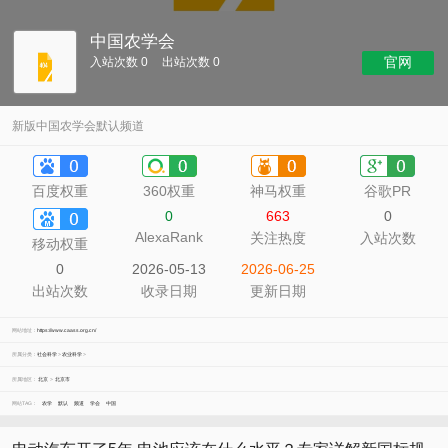
中国农学会
官网
入站次数 0
出站次数 0
新版中国农学会默认频道
百度权重
360权重
神马权重
谷歌PR
0
663
0
AlexaRank
关注热度
入站次数
移动权重
0
2026-05-13
2026-06-25
出站次数
收录日期
更新日期
网站地址：
https://www.caass.org.cn/
所属分类：
社会科学
>
农业科学
>
所属地区：
北京
>
北京市
网站TAG：
农学
默认
频道
学会
中国