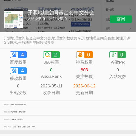
开源地理空间基金会中文分会
官网
入站次数 0
出站次数 0
开源地理空间基金会中文分会,地理空间数据共享,开放地理空间实验室,关注开源
GIS技术,开放地理空间数据共享
百度权重
360权重
神马权重
谷歌PR
0
803
0
AlexaRank
关注热度
入站次数
移动权重
0
2026-05-11
2026-06-12
出站次数
收录日期
更新日期
网站地址：
https://www.osgeo.cn
所属分类：
电脑网络
>
系统开源
>
所属地区：
吉林省
>
长春市
网站TAG：
分会
地理
开放
开源
中文