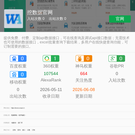
挖数据官网
官网
入站次数 0
出站次数 0
提供免费、付费、定制api数据接口，可在线查询及调试api接口数据；无需技术
也可使用的数据接口，excel批量查询下载结果，多用户在线快捷查询功能，可
订制需要的接口。
百度权重
360权重
神马权重
谷歌PR
107544
664
0
AlexaRank
关注热度
入站次数
移动权重
0
2026-05-11
2026-06-08
出站次数
收录日期
更新日期
网站地址：
https://www.wapi.cn
所属分类：
电脑网络
>
程序编程
>
所属地区：
福建省
>
厦门市
网站TAG：
定制
查询
接口
口数
订制