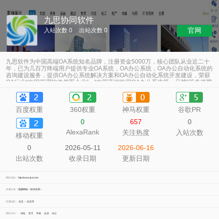
九思协同软件
官网
入站次数 0
出站次数 0
九思软件为中国高端OA系统知名品牌，注册资金5000万，核心团队从业近二十
年，已为几百万终端用户提供专业OA系统，OA办公系统，OA办公自动化系统的
咨询建设服务，提供OA办公系统解决方案和OA办公自动化系统开发建设，荣获
OA行业“中国管理软件领军企业”、“中国高端协同OA办公系统第一品牌”等多项荣
誉。
百度权重
360权重
神马权重
谷歌PR
0
657
0
AlexaRank
关注热度
入站次数
移动权重
0
2026-05-11
2026-06-16
出站次数
收录日期
更新日期
网站地址：
http://www.jiusi.net
所属分类：
电脑网络
>
软件应用
>
所属地区：
北京
>
北京市
网站TAG：
动化
百万
开发
从业
办公