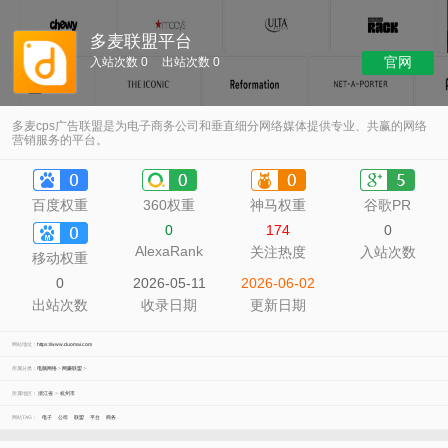
多麦联盟平台
官网
入站次数 0
出站次数 0
多麦cps广告联盟是为电子商务公司和垂直细分网络媒体提供专业、共赢的网络
营销服务的平台。
百度权重
360权重
神马权重
谷歌PR
0
174
0
AlexaRank
关注热度
入站次数
移动权重
0
2026-05-11
2026-06-02
出站次数
收录日期
更新日期
网站地址：
https://www.duomai.com
所属分类：
电脑网络
>
网赚联盟
>
所属地区：
浙江省
>
杭州市
网站TAG：
电子
公司
联盟
平台
商务