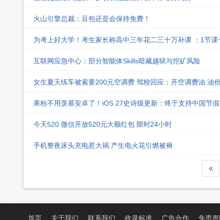
火山引擎总裁：豆包还是会保持免费！
为考上好大学！考生家长称高中三年花二三十万补课 ：1节
互联网应急中心：部分智能体Skills暗藏越狱与挖矿风险
女生夏天练车被索要200元空调费 驾校回应：开空调费油 油
果粉不用羡慕安卓了！iOS 27史诗级更新：终于支持中国节
今天520 微信开放520元大额红包 限时24小时
手机整夜床头充电惹大祸 产生电火花引燃被褥
«
首页
关于我们
联系我们
收录标准
广告合作
免责声