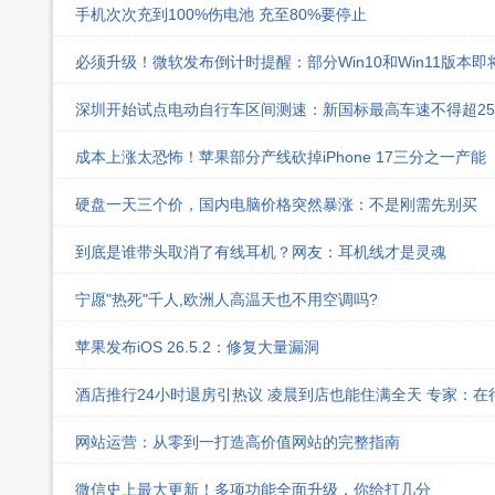
手机次次充到100%伤电池 充至80%要停止
必须升级！微软发布倒计时提醒：部分Win10和Win11版本
深圳开始试点电动自行车区间测速：新国标最高车速不得超25k
成本上涨太恐怖！苹果部分产线砍掉iPhone 17三分之一产能
硬盘一天三个价，国内电脑价格突然暴涨：不是刚需先别买
到底是谁带头取消了有线耳机？网友：耳机线才是灵魂
宁愿"热死"千人,欧洲人高温天也不用空调吗?
苹果发布iOS 26.5.2：修复大量漏洞
酒店推行24小时退房引热议 凌晨到店也能住满全天 专家：在
网站运营：从零到一打造高价值网站的完整指南
微信史上最大更新！多项功能全面升级，你给打几分