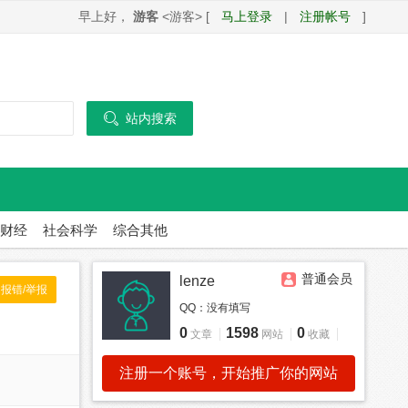
早上好，
游客
<游客> [
马上登录
|
注册帐号
]

站内搜索
财经
社会科学
综合其他
普通会员
lenze
报错/举报
QQ：
没有填写
0
1598
0
文章
网站
收藏
注册一个账号，开始推广你的网站