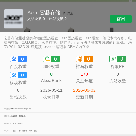
Acer-宏碁存储
官网
入站次数 0
出站次数 0
宏碁存储通过提供高性能固态硬盘、ssd固态硬盘、ssd硬盘、笔记本内存条、电
脑内存条、SATA接口、宏碁存储、储存卡、nvme协议等来升级您的计算机。SA
TA PCIe SSD 和 可超频desktop 笔记本 DRAM内存条。
百度权重
360权重
神马权重
谷歌PR
0
170
0
AlexaRank
关注热度
入站次数
移动权重
0
2026-05-11
2026-06-02
出站次数
收录日期
更新日期
网站地址：
https://www.acerstorage.cn/
所属分类：
电脑网络
>
电脑硬件
>
所属地区：
广东省
>
深圳市
网站TAG：
接口
计算
计算机
升级
通过