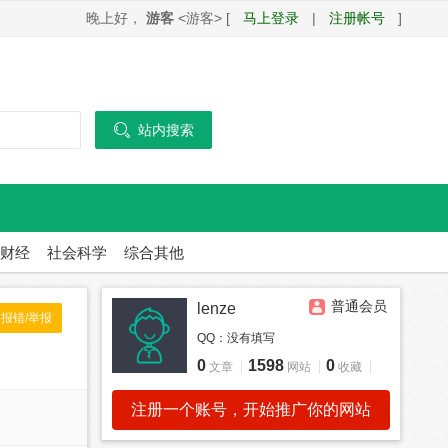
晚上好，
游客
<游客> [
马上登录
|
注册帐号
]

站内搜索
财经
社会科学
综合其他
普通会员
lenze
报错/举报
QQ：
没有填写
0
1598
0
文章
网站
收藏
注册一个账号，开始推广你的网站