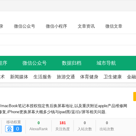
录
微信公众号
微信小程序
文章资讯
微信文章
程序
微信公众号
数据归档
城市导航
艺术
新闻媒体
生活服务
旅游交通
体育健身
卫生健康
金融
iMac/macBook笔记本授权指定售后换屏幕地址,以及重庆附近apple产品维修网
,iPhone更换屏幕大概多少钱与ipad黑/蓝/白/屏等相关问题.
移动权重
0
181
0
0
AlexaRank
关注热度
入站次数
出站次数