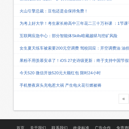
火山引擎总裁：豆包还是会保持免费！
为考上好大学！考生家长称高中三年花二三十万补课 ：1节
互联网应急中心：部分智能体Skills暗藏越狱与挖矿风险
女生夏天练车被索要200元空调费 驾校回应：开空调费油 油
果粉不用羡慕安卓了！iOS 27史诗级更新：终于支持中国节
今天520 微信开放520元大额红包 限时24小时
手机整夜床头充电惹大祸 产生电火花引燃被褥
«
首页
关于我们
联系我们
收录标准
广告合作
免责声