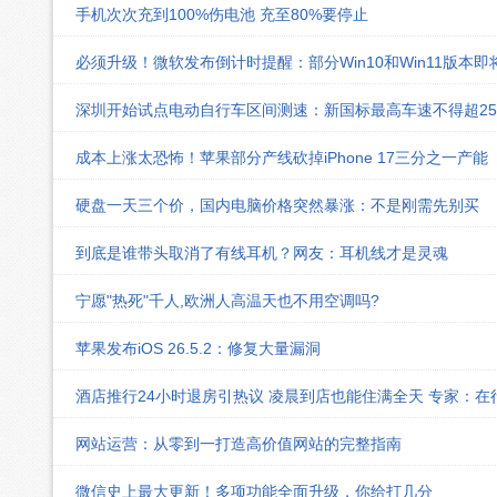
手机次次充到100%伤电池 充至80%要停止
必须升级！微软发布倒计时提醒：部分Win10和Win11版本
深圳开始试点电动自行车区间测速：新国标最高车速不得超25k
成本上涨太恐怖！苹果部分产线砍掉iPhone 17三分之一产能
硬盘一天三个价，国内电脑价格突然暴涨：不是刚需先别买
到底是谁带头取消了有线耳机？网友：耳机线才是灵魂
宁愿"热死"千人,欧洲人高温天也不用空调吗?
苹果发布iOS 26.5.2：修复大量漏洞
酒店推行24小时退房引热议 凌晨到店也能住满全天 专家：在
网站运营：从零到一打造高价值网站的完整指南
微信史上最大更新！多项功能全面升级，你给打几分