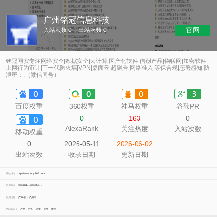
广州铭冠信息科技
官网
入站次数 0
出站次数 0
铭冠网安专注网络安全|数据安全|云计算|国产化软件|信创产品|物联网|加密软件|
上网行为审计|下一代防火墙|VPN|桌面云|超融合|网络准入|等保合规|态势感知|防
泄密；,（微信同号）
百度权重
360权重
神马权重
谷歌PR
0
163
0
AlexaRank
关注热度
入站次数
移动权重
0
2026-05-11
2026-06-02
出站次数
收录日期
更新日期
网站地址：
http://www.itbuy365.com
所属分类：
电脑网络
>
电脑硬件
>
所属地区：
广东省
>
广州市
网站TAG：
产品
计算
态势
同号
泄密