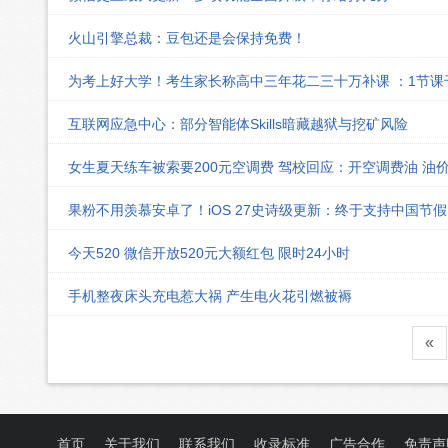
火山引擎总裁：豆包还是会保持免费！
为考上好大学！考生家长称高中三年花二三十万补课 ：1节
互联网应急中心：部分智能体Skills暗藏越狱与挖矿风险
女生夏天练车被索要200元空调费 驾校回应：开空调费油 油
果粉不用羡慕安卓了！iOS 27史诗级更新：终于支持中国节
今天520 微信开放520元大额红包 限时24小时
手机整夜床头充电惹大祸 产生电火花引燃被褥
«
首页
关于我们
联系我们
收录标准
广告合作
免责声