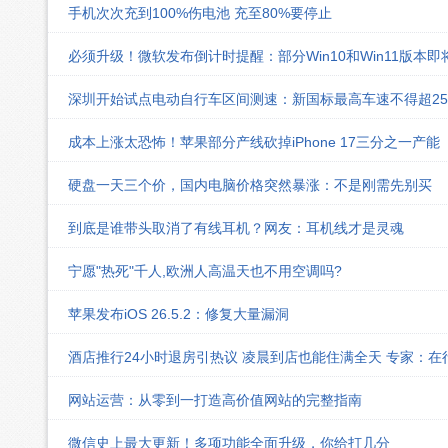
手机次次充到100%伤电池 充至80%要停止
必须升级！微软发布倒计时提醒：部分Win10和Win11版本
深圳开始试点电动自行车区间测速：新国标最高车速不得超25k
成本上涨太恐怖！苹果部分产线砍掉iPhone 17三分之一产能
硬盘一天三个价，国内电脑价格突然暴涨：不是刚需先别买
到底是谁带头取消了有线耳机？网友：耳机线才是灵魂
宁愿"热死"千人,欧洲人高温天也不用空调吗?
苹果发布iOS 26.5.2：修复大量漏洞
酒店推行24小时退房引热议 凌晨到店也能住满全天 专家：在
网站运营：从零到一打造高价值网站的完整指南
微信史上最大更新！多项功能全面升级，你给打几分