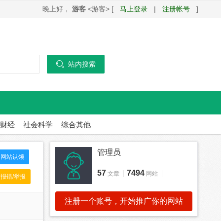
晚上好，
游客
<游客> [
马上登录
|
注册帐号
]

站内搜索
财经
社会科学
综合其他
管理员
网站认领
57
7494
文章
网站
报错/举报
注册一个账号，开始推广你的网站