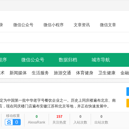
录
微信公众号
微信小程序
文章资讯
微信文章
程序
微信公众号
数据归档
城市导航
艺术
新闻媒体
生活服务
旅游交通
体育健身
卫生健康
金融
国家认定为中国第一批中华老字号餐饮企业之一。历史上同庆楼遍布北京、南
店，现在同庆楼门店遍布安徽江苏和北京等地，并正在快速发展中。
移动权重
0
157
0
0
AlexaRank
关注热度
入站次数
出站次数