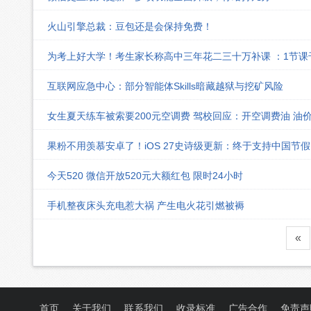
火山引擎总裁：豆包还是会保持免费！
为考上好大学！考生家长称高中三年花二三十万补课 ：1节
互联网应急中心：部分智能体Skills暗藏越狱与挖矿风险
女生夏天练车被索要200元空调费 驾校回应：开空调费油 油
果粉不用羡慕安卓了！iOS 27史诗级更新：终于支持中国节
今天520 微信开放520元大额红包 限时24小时
手机整夜床头充电惹大祸 产生电火花引燃被褥
«
首页
关于我们
联系我们
收录标准
广告合作
免责声