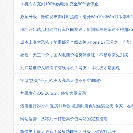
手机次次充到100%伤电池 充至80%要停止
必须升级！微软发布倒计时提醒：部分Win10和Win11版本
深圳开始试点电动自行车区间测速：新国标最高车速不得超25k
成本上涨太恐怖！苹果部分产线砍掉iPhone 17三分之一产能
硬盘一天三个价，国内电脑价格突然暴涨：不是刚需先别买
到底是谁带头取消了有线耳机？网友：耳机线才是灵魂
宁愿"热死"千人,欧洲人高温天也不用空调吗?
苹果发布iOS 26.5.2：修复大量漏洞
酒店推行24小时退房引热议 凌晨到店也能住满全天 专家：在
网站运营：从零到一打造高价值网站的完整指南
微信史上最大更新！多项功能全面升级，你给打几分