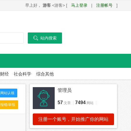
早上好，
游客
<游客> [
马上登录
|
注册帐号
]

站内搜索
财经
社会科学
综合其他
管理员
网站认领
57
7494
文章
网站
报错/举报
注册一个账号，开始推广你的网站