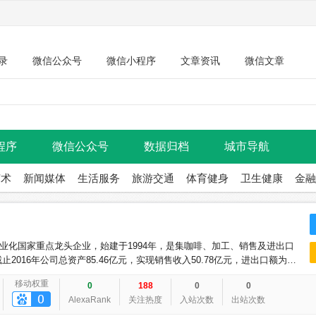
录
微信公众号
微信小程序
文章资讯
微信文章
程序
微信公众号
数据归档
城市导航
艺术
新闻媒体
生活服务
旅游交通
体育健身
卫生健康
金融
业化国家重点龙头企业，始建于1994年，是集咖啡、加工、销售及进出口
2016年公司总资产85.46亿元，实现销售收入50.78亿元，进出口额为
销售收入将突破百亿元大关。
移动权重
0
188
0
0
AlexaRank
关注热度
入站次数
出站次数