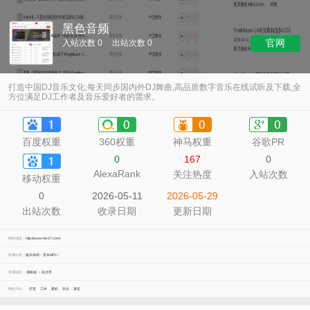
黑色音频
官网
入站次数 0
出站次数 0
打造中国DJ音乐文化,每天同步国内外DJ舞曲,高品质数字音乐在线试听及下载,全
方位满足DJ工作者及音乐爱好者的需求。
百度权重
360权重
神马权重
谷歌PR
0
167
0
AlexaRank
关注热度
入站次数
移动权重
0
2026-05-11
2026-05-29
出站次数
收录日期
更新日期
网站地址：
http://www.mix57.com/
所属分类：
娱乐休闲
>
音乐MP3
>
所属地区：
湖南省
>
长沙市
网站TAG：
打造
工作
爱好
乐文
满足