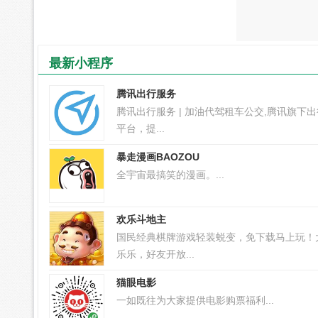
最新小程序
腾讯出行服务
腾讯出行服务 | 加油代驾租车公交,腾讯旗下
平台，提...
暴走漫画BAOZOU
全宇宙最搞笑的漫画。...
欢乐斗地主
国民经典棋牌游戏轻装蜕变，免下载马上玩！
乐乐，好友开放...
猫眼电影
一如既往为大家提供电影购票福利...