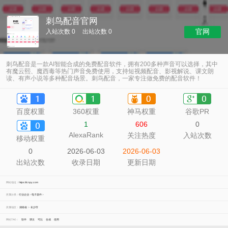
刺鸟配音官网
官网
入站次数 0
出站次数 0
刺鸟配音是一款AI智能合成的免费配音软件，拥有200多种声音可以选择，其中
有魔云熙、魔西毒等热门声音免费使用，支持短视频配音、影视解说、课文朗
读、有声小说等多种配音场景。刺鸟配音，一家专注做免费的配音软件！
百度权重
360权重
神马权重
谷歌PR
1
606
0
AlexaRank
关注热度
入站次数
移动权重
0
2026-06-03
2026-06-03
出站次数
收录日期
更新日期
网站地址：
https://icnpy.com
所属分类：
行业企业
>
电子器件
>
所属地区：
湖南省
>
长沙市
网站TAG：
软件
课文
可以
合成
使用