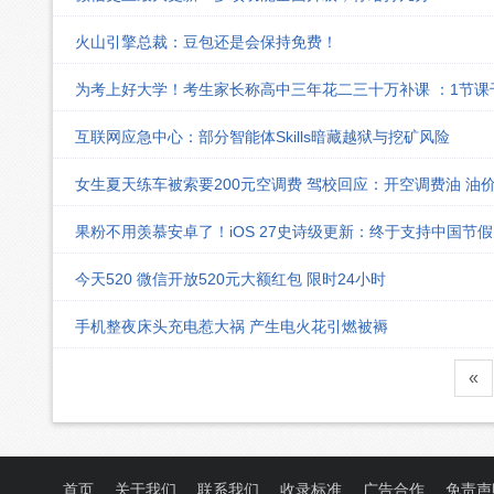
火山引擎总裁：豆包还是会保持免费！
为考上好大学！考生家长称高中三年花二三十万补课 ：1节
互联网应急中心：部分智能体Skills暗藏越狱与挖矿风险
女生夏天练车被索要200元空调费 驾校回应：开空调费油 油
果粉不用羡慕安卓了！iOS 27史诗级更新：终于支持中国节
今天520 微信开放520元大额红包 限时24小时
手机整夜床头充电惹大祸 产生电火花引燃被褥
«
首页
关于我们
联系我们
收录标准
广告合作
免责声