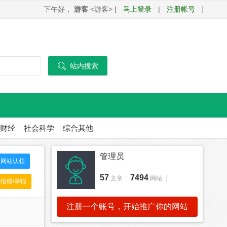
下午好，
游客
<游客> [
马上登录
|
注册帐号
]

站内搜索
财经
社会科学
综合其他
管理员
网站认领
57
7494
文章
网站
报错/举报
注册一个账号，开始推广你的网站