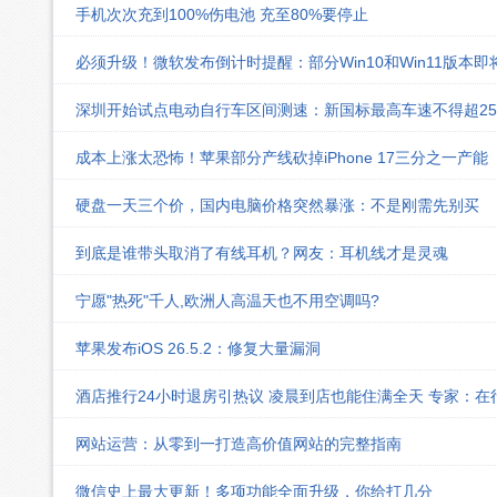
手机次次充到100%伤电池 充至80%要停止
必须升级！微软发布倒计时提醒：部分Win10和Win11版本
深圳开始试点电动自行车区间测速：新国标最高车速不得超25k
成本上涨太恐怖！苹果部分产线砍掉iPhone 17三分之一产能
硬盘一天三个价，国内电脑价格突然暴涨：不是刚需先别买
到底是谁带头取消了有线耳机？网友：耳机线才是灵魂
宁愿"热死"千人,欧洲人高温天也不用空调吗?
苹果发布iOS 26.5.2：修复大量漏洞
酒店推行24小时退房引热议 凌晨到店也能住满全天 专家：在
网站运营：从零到一打造高价值网站的完整指南
微信史上最大更新！多项功能全面升级，你给打几分