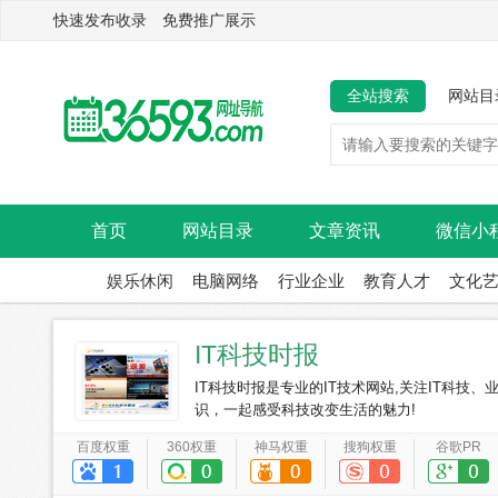
快速发布收录 免费推广展示
全站搜索
网站目
首页
网站目录
文章资讯
微信小
娱乐休闲
电脑网络
行业企业
教育人才
文化
IT科技时报
IT科技时报是专业的IT技术网站,关注IT科
识，一起感受科技改变生活的魅力!
百度权重
360权重
神马权重
搜狗权重
谷歌PR